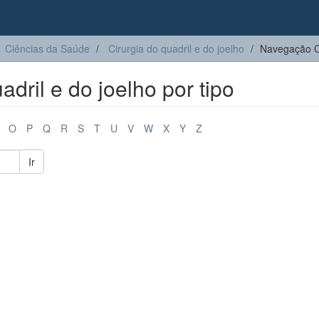
Ciências da Saúde
Cirurgia do quadril e do joelho​
Navegação Cir
ril e do joelho​ por tipo
O
P
Q
R
S
T
U
V
W
X
Y
Z
Ir