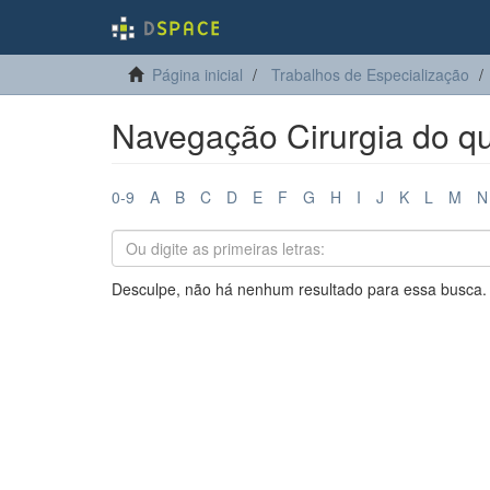
Página inicial
Trabalhos de Especialização
Navegação Cirurgia do quad
0-9
A
B
C
D
E
F
G
H
I
J
K
L
M
N
Desculpe, não há nenhum resultado para essa busca.