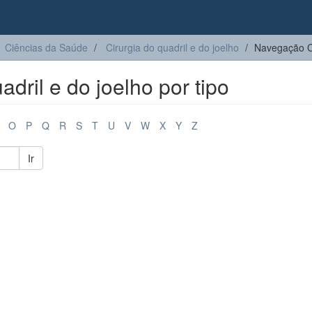
Ciências da Saúde
Cirurgia do quadril e do joelho​
Navegação Cir
ril e do joelho​ por tipo
O
P
Q
R
S
T
U
V
W
X
Y
Z
Ir