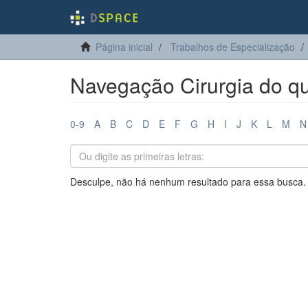
Página inicial
Trabalhos de Especialização
Navegação Cirurgia do quad
0-9
A
B
C
D
E
F
G
H
I
J
K
L
M
N
Desculpe, não há nenhum resultado para essa busca.