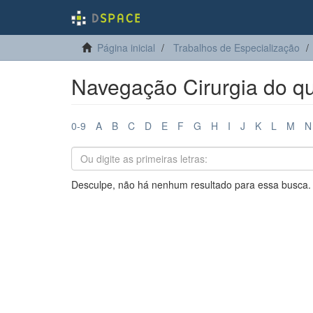
Página inicial
Trabalhos de Especialização
Navegação Cirurgia do qua
0-9
A
B
C
D
E
F
G
H
I
J
K
L
M
N
Desculpe, não há nenhum resultado para essa busca.