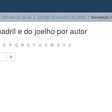
Ciências da Saúde
Cirurgia do quadril e do joelho​
Navegação Cir
dril e do joelho​ por autor
O
P
Q
R
S
T
U
V
W
X
Y
Z
Ir