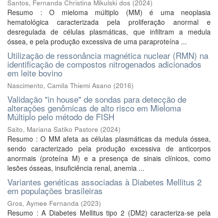
Santos, Fernanda Christina Mikulski dos
(
2024
)
Resumo : O mieloma múltiplo (MM) é uma neoplasia
hematológica caracterizada pela proliferação anormal e
desregulada de células plasmáticas, que infiltram a medula
óssea, e pela produção excessiva de uma paraproteína ...
Utilização de ressonância magnética nuclear (RMN) na
identificação de compostos nitrogenados adicionados
em leite bovino
Nascimento, Camila Thiemi Asano
(
2016
)
Validação "in house" de sondas para detecção de
alterações genômicas de alto risco em Mieloma
Múltiplo pelo método de FISH
Saito, Mariana Satiko Pastore
(
2024
)
Resumo : O MM afeta as células plasmáticas da medula óssea,
sendo caracterizado pela produção excessiva de anticorpos
anormais (proteína M) e a presença de sinais clínicos, como
lesões ósseas, insuficiência renal, anemia ...
Variantes genéticas associadas à Diabetes Mellitus 2
em populações brasileiras
Gros, Aymee Fernanda
(
2023
)
Resumo : A Diabetes Mellitus tipo 2 (DM2) caracteriza-se pela