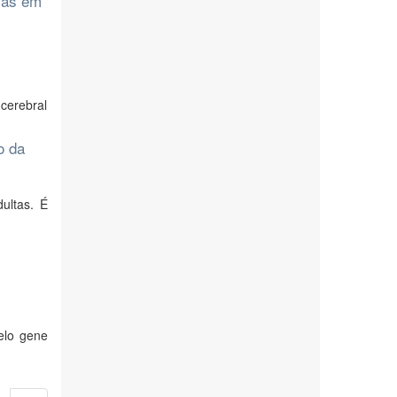
nças em
cerebral
o da
ultas. É
elo gene