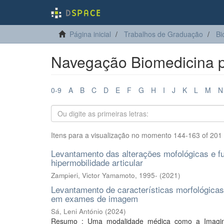
Página inicial
Trabalhos de Graduação
Bi
Navegação Biomedicina po
0-9
A
B
C
D
E
F
G
H
I
J
K
L
M
N
Itens para a visualização no momento 144-163 of 201
Levantamento das alterações mofológicas e fu
hipermobilidade articular
Zampieri, Victor Yamamoto, 1995-
(
2021
)
Levantamento de características morfológicas
em exames de imagem
Sá, Leni António
(
2024
)
Resumo : Uma modalidade médica como a Imaginol