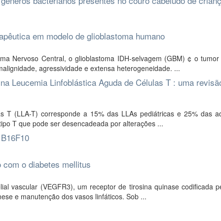
e gêneros bacterianos presentes no couro cabeludo de cria
rapêutica em modelo de glioblastoma humano
ma Nervoso Central, o glioblastoma IDH-selvagem (GBM) ¢ o tumor 
malignidade, agressividade e extensa heterogeneidade. ...
 na Leucemia Linfoblástica Aguda de Células T : uma revisã
as T (LLA-T) corresponde a 15% das LLAs pediátricas e 25% das ad
 tipo T que pode ser desencadeada por alterações ...
s B16F10
com o diabetes mellitus
ial vascular (VEGFR3), um receptor de tirosina quinase codificada p
se e manutenção dos vasos linfáticos. Sob ...