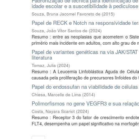
Padronização de técnica para identificação d
idade escolar e a suscetibilidade à pediculose
Souza, Bruna Jacomel Favoreto de
(
2015
)
Papel de RECK e Notch na responsividade te
Souza, João Vitor Santos de
(
2024
)
Resumo : entre as neoplasias que acometem o Siste
primério mais incidente em adultos, com alto grau de 
Papel de variantes genéticas na via JAK/STAT
literatura
Tomaz, Julia
(
2024
)
Resumo : A Leucemia Linfoblástica Aguda de Célul
causada pela proliferação de precursores linfoides do
Papel do endossufan na viabilidade de célula
Chiesa, Marcelle de Lima
(
2014
)
Polimorfismos no gene VEGFR3 e sua relação 
Costa, Nayara Scariot
(
2024
)
Resumo : Receptor 3 do fator de crescimento endotel
FLT4, desempenha um papel significativo na morfogêne