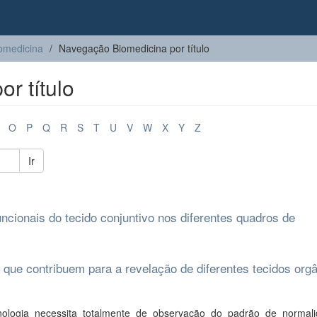
omedicina
Navegação Biomedicina por título
r título
O
P
Q
R
S
T
U
V
W
X
Y
Z
Ir
ncionais do tecido conjuntivo nos diferentes quadros de
 que contribuem para a revelação de diferentes tecidos org
ogia necessita totalmente de observação do padrão de normal