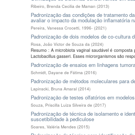
Ribeiro, Brenda Cecilia de Maman
(
2013
)
Padronização das condições de tratamento d
avaliar o impacto da modulação inflamatória n
Pereira, Vanessa Crocetti, 1996-
(
2021
)
Padronização de dois modelos de co-cultura d
Rosa, João Victor de Souza da
(
2024
)
Resumo : A microbiota vaginal saudável é composta p
Lactobacillus gasseri. Esses microrganismos são respo
Padronização de ensaios em linhagens tumora
Schmidt, Dayane de Fátima
(
2016
)
Padronização de métodos moleculares para de
Lapinscki, Bruna Amaral
(
2014
)
Padronização de testes olfatórios em modelo
Souza, Priscilla Luiza Silveira de
(
2017
)
Padronização de técnica de isolamento e ident
suscetibilidade à pediculose
Soares, Valéria Mendes
(
2015
)