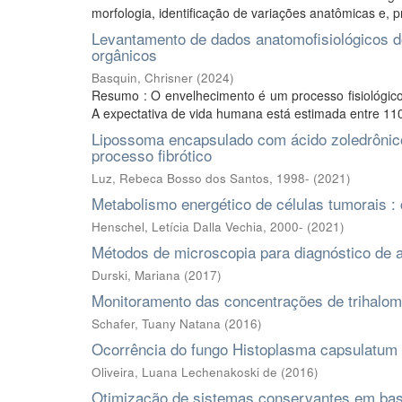
morfologia, identificação de variações anatômicas e, pr
Levantamento de dados anatomofisiológicos d
orgânicos
Basquin, Chrisner
(
2024
)
Resumo : O envelhecimento é um processo fisiológico
A expectativa de vida humana está estimada entre 110
Lipossoma encapsulado com ácido zoledrônic
processo fibrótico
Luz, Rebeca Bosso dos Santos, 1998-
(
2021
)
Metabolismo energético de células tumorais : 
Henschel, Letícia Dalla Vechia, 2000-
(
2021
)
Métodos de microscopia para diagnóstico de a
Durski, Mariana
(
2017
)
Monitoramento das concentrações de trihal
Schafer, Tuany Natana
(
2016
)
Ocorrência do fungo Histoplasma capsulatum e
Oliveira, Luana Lechenakoski de
(
2016
)
Otimização de sistemas conservantes em ba