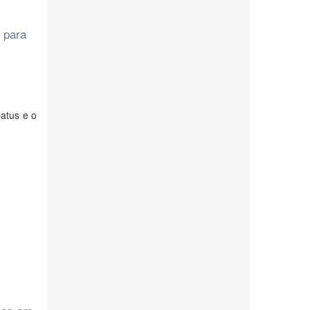
 para
atus e o