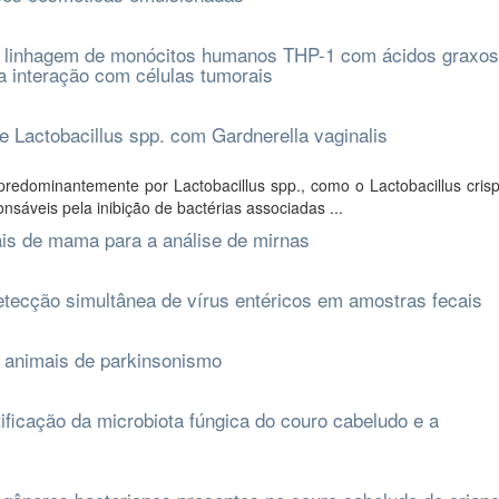
a linhagem de monócitos humanos THP-1 com ácidos graxos
a interação com células tumorais
e Lactobacillus spp. com Gardnerella vaginalis
redominantemente por Lactobacillus spp., como o Lactobacillus crisp
nsáveis pela inibição de bactérias associadas ...
is de mama para a análise de mirnas
tecção simultânea de vírus entéricos em amostras fecais
s animais de parkinsonismo
ificação da microbiota fúngica do couro cabeludo e a