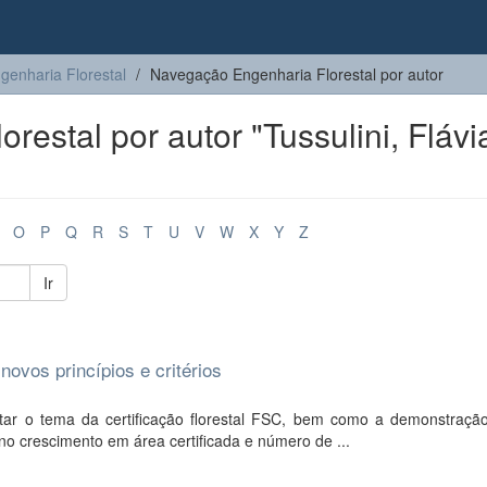
genharia Florestal
Navegação Engenharia Florestal por autor
estal por autor "Tussulini, Flávi
O
P
Q
R
S
T
U
V
W
X
Y
Z
Ir
ovos princípios e critérios
tar o tema da certificação florestal FSC, bem como a demonstraçã
o crescimento em área certificada e número de ...