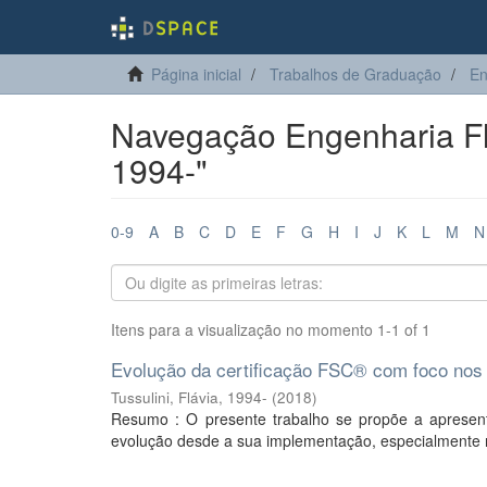
Página inicial
Trabalhos de Graduação
En
Navegação Engenharia Flor
1994-"
0-9
A
B
C
D
E
F
G
H
I
J
K
L
M
N
Itens para a visualização no momento 1-1 of 1
Evolução da certificação FSC® com foco nos n
Tussulini, Flávia, 1994-
(
2018
)
Resumo : O presente trabalho se propõe a apresen
evolução desde a sua implementação, especialmente n