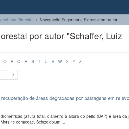
genharia Florestal
Navegação Engenharia Florestal por autor
estal por autor "Schaffer, Luiz
O
P
Q
R
S
T
U
V
W
X
Y
Z
Ir
 recuperação de áreas degradadas por pastagens em relevo
ndrométricas (altura total, diâmetro à altura do peito (DAP) e área da
Myrsine coriaceae, Schizolobium ...