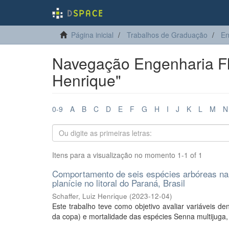
Página inicial
Trabalhos de Graduação
En
Navegação Engenharia Flor
Henrique"
0-9
A
B
C
D
E
F
G
H
I
J
K
L
M
N
Itens para a visualização no momento 1-1 of 1
Comportamento de seis espécies arbóreas na
planície no litoral do Paraná, Brasil
Schaffer, Luiz Henrique
(
2023-12-04
)
Este trabalho teve como objetivo avaliar variáveis de
da copa) e mortalidade das espécies Senna multijuga, 