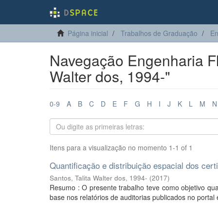
Página inicial
Trabalhos de Graduação
En
Navegação Engenharia Flor
Walter dos, 1994-"
0-9
A
B
C
D
E
F
G
H
I
J
K
L
M
N
Itens para a visualização no momento 1-1 of 1
Quantificação e distribuição espacial dos cert
Santos, Talita Walter dos, 1994-
(
2017
)
Resumo : O presente trabalho teve como objetivo quant
base nos relatórios de auditorias publicados no portal e