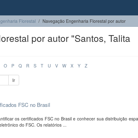
genharia Florestal
Navegação Engenharia Florestal por autor
estal por autor "Santos, Talita
O
P
Q
R
S
T
U
V
W
X
Y
Z
Ir
ificados FSC no Brasil
ificar os certificados FSC no Brasil e conhecer sua distribuição esp
letrônico do FSC. Os relatórios ...