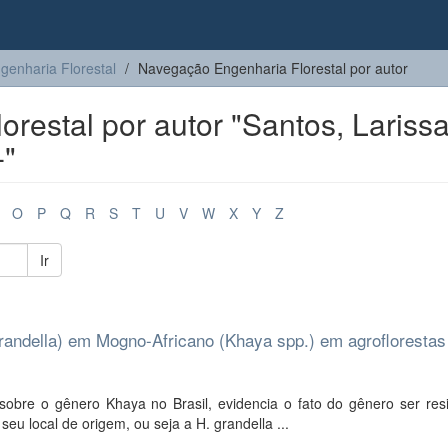
genharia Florestal
Navegação Engenharia Florestal por autor
restal por autor "Santos, Lariss
-"
O
P
Q
R
S
T
U
V
W
X
Y
Z
Ir
randella) em Mogno-Africano (Khaya spp.) em agroflorestas
obre o gênero Khaya no Brasil, evidencia o fato do gênero ser resi
eu local de origem, ou seja a H. grandella ...