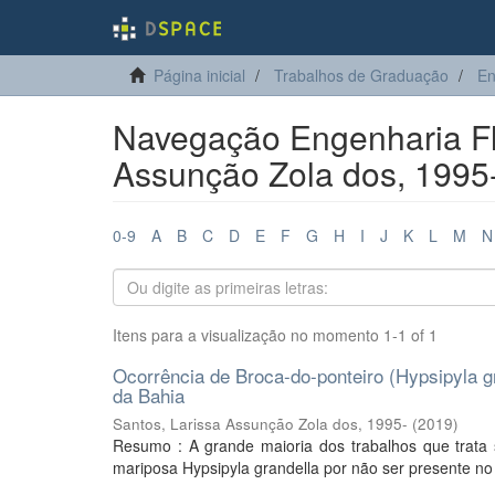
Página inicial
Trabalhos de Graduação
En
Navegação Engenharia Flo
Assunção Zola dos, 1995
0-9
A
B
C
D
E
F
G
H
I
J
K
L
M
N
Itens para a visualização no momento 1-1 of 1
Ocorrência de Broca-do-ponteiro (Hypsipyla g
da Bahia
Santos, Larissa Assunção Zola dos, 1995-
(
2019
)
Resumo : A grande maioria dos trabalhos que trata s
mariposa Hypsipyla grandella por não ser presente no s