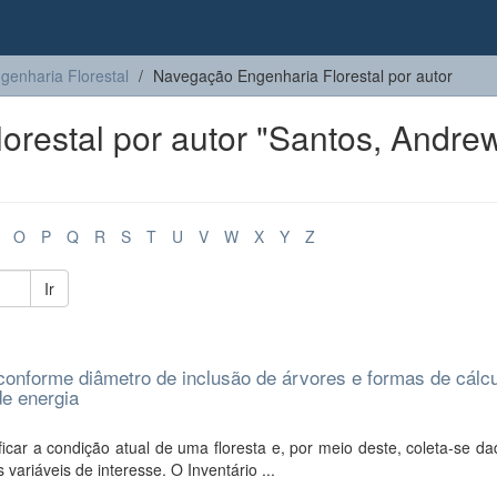
genharia Florestal
Navegação Engenharia Florestal por autor
restal por autor "Santos, Andre
O
P
Q
R
S
T
U
V
W
X
Y
Z
Ir
l conforme diâmetro de inclusão de árvores e formas de cálc
e energia
ficar a condição atual de uma floresta e, por meio deste, coleta-se d
 variáveis de interesse. O Inventário ...