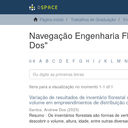
Página inicial
Trabalhos de Graduação
En
Navegação Engenharia Flo
Dos"
0-9
A
B
C
D
E
F
G
H
I
J
K
L
M
N
Itens para a visualização no momento 1-1 of 1
Variação de resultados de inventário floresta
volume em empreendimentos de distribuição d
Santos, Andrew Dos
(
2023
)
Resumo : Os inventários florestais são formas de veri
descobrir o volume, altura, idade, entre outras diversas