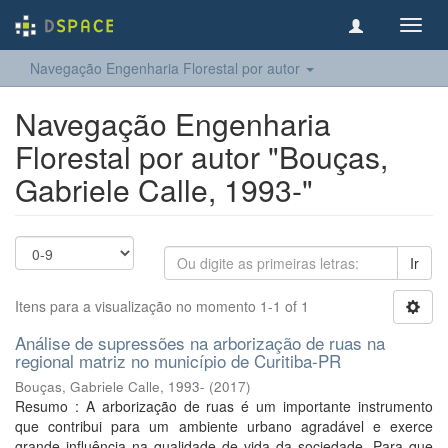
Toggl
navig
Navegação Engenharia Florestal por autor
Navegação Engenharia
Florestal por autor "Bouças,
Gabriele Calle, 1993-"
Ir
Itens para a visualização no momento 1-1 of 1
Análise de supressões na arborização de ruas na
regional matriz no município de Curitiba-PR
Bouças, Gabriele Calle, 1993-
(
2017
)
Resumo : A arborização de ruas é um importante instrumento
que contribui para um ambiente urbano agradável e exerce
grande influência na qualidade de vida da sociedade. Para que