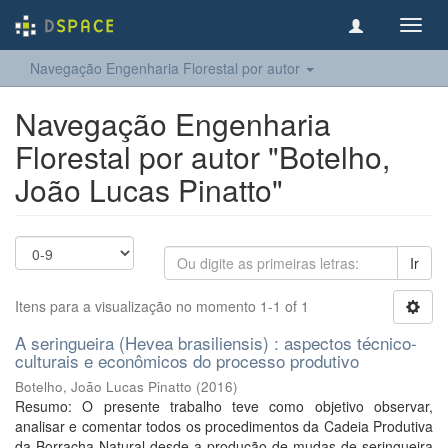
Toggl
navig
Navegação Engenharia Florestal por autor
Navegação Engenharia
Florestal por autor "Botelho,
João Lucas Pinatto"
Ir
Itens para a visualização no momento 1-1 of 1
A seringueira (Hevea brasiliensis) : aspectos técnico-
culturais e econômicos do processo produtivo
Botelho, João Lucas Pinatto
(
2016
)
Resumo: O presente trabalho teve como objetivo observar,
analisar e comentar todos os procedimentos da Cadeia Produtiva
da Borracha Natural desde a produção de mudas de seringueira