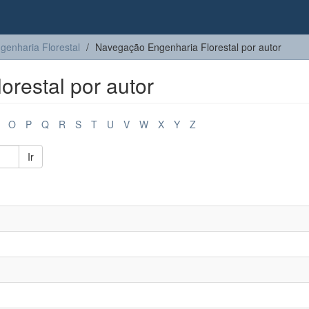
genharia Florestal
Navegação Engenharia Florestal por autor
restal por autor
O
P
Q
R
S
T
U
V
W
X
Y
Z
Ir