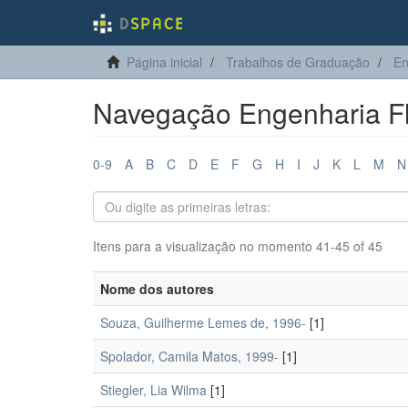
Página inicial
Trabalhos de Graduação
En
Navegação Engenharia Flo
0-9
A
B
C
D
E
F
G
H
I
J
K
L
M
N
Itens para a visualização no momento 41-45 of 45
Nome dos autores
Souza, Guilherme Lemes de, 1996-
[1]
Spolador, Camila Matos, 1999-
[1]
Stiegler, Lia Wilma
[1]