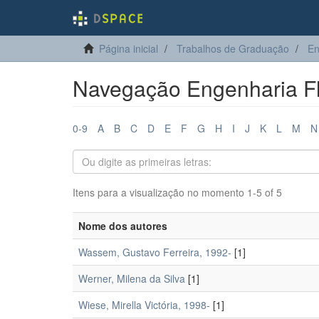
Página inicial
Trabalhos de Graduação
En
Navegação Engenharia Flo
0-9
A
B
C
D
E
F
G
H
I
J
K
L
M
N
Itens para a visualização no momento 1-5 of 5
Nome dos autores
Wassem, Gustavo Ferreira, 1992-
[1]
Werner, Milena da Silva
[1]
Wiese, Mirella Victória, 1998-
[1]