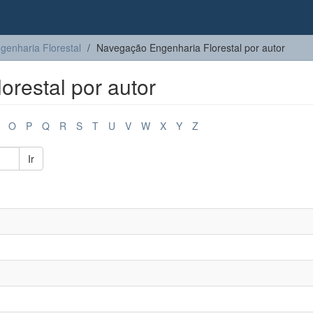
genharia Florestal
Navegação Engenharia Florestal por autor
restal por autor
O
P
Q
R
S
T
U
V
W
X
Y
Z
Ir