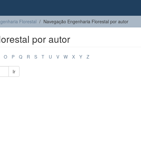
genharia Florestal
Navegação Engenharia Florestal por autor
restal por autor
O
P
Q
R
S
T
U
V
W
X
Y
Z
Ir