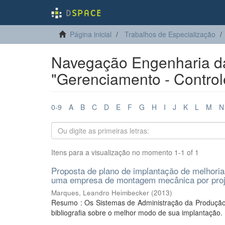
Página inicial
Trabalhos de Especialização
Navegação Engenharia da
"Gerenciamento - Control
0-9
A
B
C
D
E
F
G
H
I
J
K
L
M
N
Itens para a visualização no momento 1-1 of 1
Proposta de plano de implantação de melhori
uma empresa de montagem mecânica por proj
Marques, Leandro Heimbecker
(
2013
)
Resumo : Os Sistemas de Administração da Produção
bibliografia sobre o melhor modo de sua implantação. 