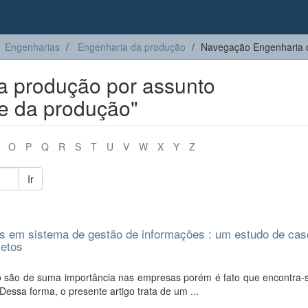
Engenharias
Engenharia da produção
Navegação Engenharia d
 produção por assunto
e da produção"
O
P
Q
R
S
T
U
V
W
X
Y
Z
Ir
as em sistema de gestão de informações : um estudo de ca
etos
 são de suma importância nas empresas porém é fato que encontra-
Dessa forma, o presente artigo trata de um ...