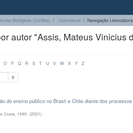
ências Biológicas (Curitiba)
Licenciatura
Navegação Licenciatura
r autor "Assis, Mateus Vinicius 
O
P
Q
R
S
T
U
V
W
X
Y
Z
Ir
ão do ensino público no Brasil e Chile diante dos processos
e Costa, 1995-
(
2021
)