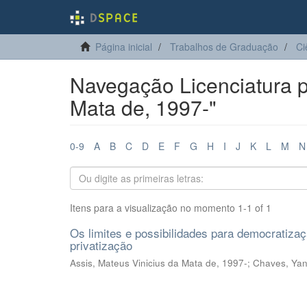
Página inicial
Trabalhos de Graduação
Ci
Navegação Licenciatura po
Mata de, 1997-"
0-9
A
B
C
D
E
F
G
H
I
J
K
L
M
N
Itens para a visualização no momento 1-1 of 1
Os limites e possibilidades para democratizaç
privatização
Assis, Mateus Vinicius da Mata de, 1997-
;
Chaves, Yan