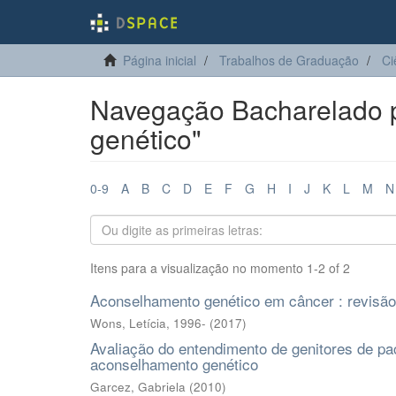
Página inicial
Trabalhos de Graduação
Ci
Navegação Bacharelado 
genético"
0-9
A
B
C
D
E
F
G
H
I
J
K
L
M
N
Itens para a visualização no momento 1-2 of 2
Aconselhamento genético em câncer : revisão
Wons, Letícia, 1996-
(
2017
)
Avaliação do entendimento de genitores de pa
aconselhamento genético
Garcez, Gabriela
(
2010
)