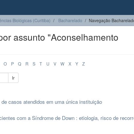
ências Biológicas (Curitiba)
Bacharelado
Navegação Bacharelado
por assunto "Aconselhamento
O
P
Q
R
S
T
U
V
W
X
Y
Z
Ir
 de casos atendidos em uma única instituição
cientes com a Síndrome de Down : etiologia, risco de recorr