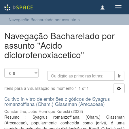
Toggl
navig
Navegação Bacharelado por assunto
Navegação Bacharelado por
assunto "Acido
diclorofenoxiacetico"
Ir
Itens para a visualização no momento 1-1 of 1
Cultivo in vitro de embriões zigóticos de Syagrus
romanzoffiana (Cham.) Glassman (Arecaceae)
Constantino, João Henrique Kuroski
(
2023
)
Resumo : Syagrus romanzoffiana (Cham.) Glassman
(Arecaceae), popularmente conhecida como jerivá, é uma
espécie de palmeira de ampla distribuição no Brasil. O jerivá está