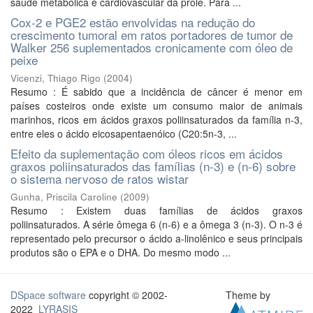
saúde metabólica e cardiovascular da prole. Para ...
Cox-2 e PGE2 estão envolvidas na redução do
crescimento tumoral em ratos portadores de tumor de
Walker 256 suplementados cronicamente com óleo de
peixe
Vicenzi, Thiago Rigo
(
2004
)
Resumo : É sabido que a incidência de câncer é menor em
países costeiros onde existe um consumo maior de animais
marinhos, ricos em ácidos graxos poliinsaturados da família n-3,
entre eles o ácido eicosapentaenóico (C20:5n-3, ...
Efeito da suplementação com óleos ricos em ácidos
graxos poliinsaturados das famílias (n-3) e (n-6) sobre
o sistema nervoso de ratos wistar
Gunha, Priscila Caroline
(
2009
)
Resumo : Existem duas famílias de ácidos graxos
poliinsaturados. A série ômega 6 (n-6) e a ômega 3 (n-3). O n-3 é
representado pelo precursor o ácido a-linolênico e seus principais
produtos são o EPA e o DHA. Do mesmo modo ...
DSpace software
copyright © 2002-
Theme by
2022
LYRASIS