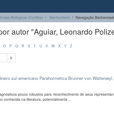
ências Biológicas (Curitiba)
Bacharelado
Navegação Bacharelado
r autor "Aguiar, Leonardo Polize
O
P
Q
R
S
T
U
V
W
X
Y
Z
Ir
gênero sul-americano Parahormetica Brunner von Wattenwyl,
agnósticos pouco robustos para reconhecimento de seus representan
o conhecida na literatura, potencialmente ...