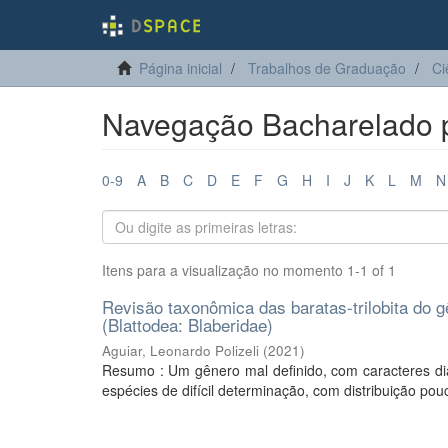
Página inicial
Trabalhos de Graduação
Ci
Navegação Bacharelado po
0-9
A
B
C
D
E
F
G
H
I
J
K
L
M
N
Itens para a visualização no momento 1-1 of 1
Revisão taxonômica das baratas-trilobita do 
(Blattodea: Blaberidae)
Aguiar, Leonardo Polizeli
(
2021
)
Resumo : Um gênero mal definido, com caracteres di
espécies de difícil determinação, com distribuição pouc