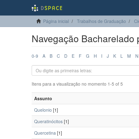
Página inicial
Trabalhos de Graduação
Ci
Navegação Bacharelado 
0-9
A
B
C
D
E
F
G
H
I
J
K
L
M
N
Itens para a visualização no momento 1-5 of 5
Assunto
Quelonio
[1]
Queratinócitos
[1]
Quercetina
[1]