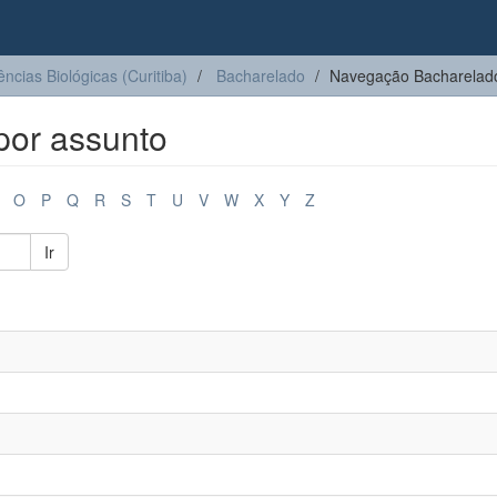
ências Biológicas (Curitiba)
Bacharelado
Navegação Bacharelado
por assunto
O
P
Q
R
S
T
U
V
W
X
Y
Z
Ir