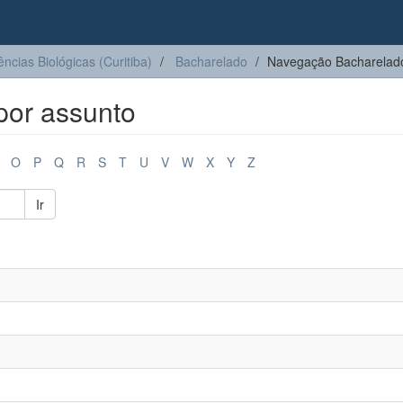
ências Biológicas (Curitiba)
Bacharelado
Navegação Bacharelado
por assunto
O
P
Q
R
S
T
U
V
W
X
Y
Z
Ir