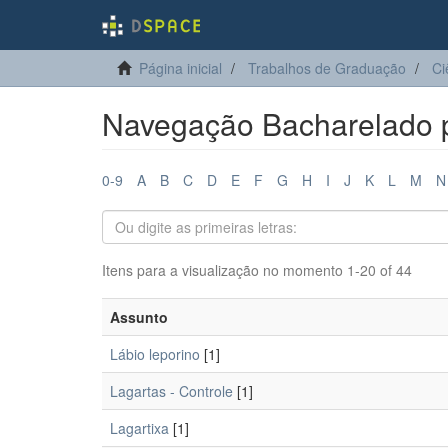
Página inicial
Trabalhos de Graduação
Ci
Navegação Bacharelado 
0-9
A
B
C
D
E
F
G
H
I
J
K
L
M
N
Itens para a visualização no momento 1-20 of 44
Assunto
Lábio leporino
[1]
Lagartas - Controle
[1]
Lagartixa
[1]