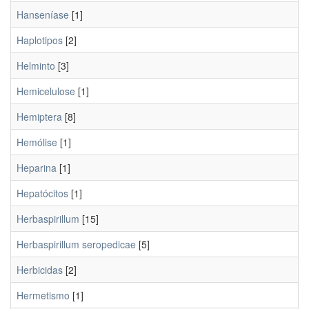
Hanseníase
[1]
Haplotipos
[2]
Helminto
[3]
Hemicelulose
[1]
Hemiptera
[8]
Hemólise
[1]
Heparina
[1]
Hepatócitos
[1]
Herbaspirillum
[15]
Herbaspirillum seropedicae
[5]
Herbicidas
[2]
Hermetismo
[1]