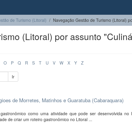
stão de Turismo (Litoral)
Navegação Gestão de Turismo (Litoral) p
mo (Litoral) por assunto "Culiná
O
P
Q
R
S
T
U
V
W
X
Y
Z
Ir
egioes de Morretes, Matinhos e Guaratuba (Cabaraquara)
 gastronômico como uma atividade que pode ser desenvolvida no li
ade de criar um roteiro gastronômico no Litoral ...