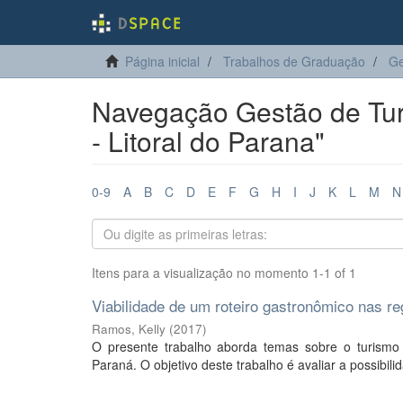
Página inicial
Trabalhos de Graduação
Ge
Navegação Gestão de Turis
- Litoral do Parana"
0-9
A
B
C
D
E
F
G
H
I
J
K
L
M
N
Itens para a visualização no momento 1-1 of 1
Viabilidade de um roteiro gastronômico nas r
Ramos, Kelly
(
2017
)
O presente trabalho aborda temas sobre o turismo
Paraná. O objetivo deste trabalho é avaliar a possibilid