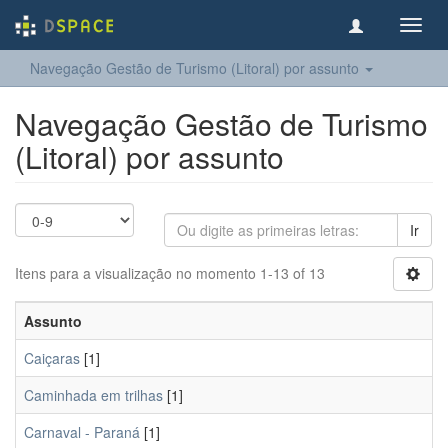
Toggl
navig
Navegação Gestão de Turismo (Litoral) por assunto
Navegação Gestão de Turismo
(Litoral) por assunto
Ir
Itens para a visualização no momento 1-13 of 13
Assunto
Caiçaras
[1]
Caminhada em trilhas
[1]
Carnaval - Paraná
[1]