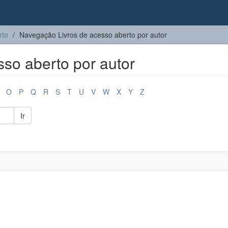
rto
Navegação Livros de acesso aberto por autor
so aberto por autor
O
P
Q
R
S
T
U
V
W
X
Y
Z
Ir