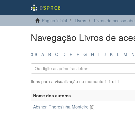
Página inicial
Livros
Livros de acesso abe
Navegação Livros de aces
0-9
A
B
C
D
E
F
G
H
I
J
K
L
M
N
Itens para a visualização no momento 1-1 of 1
Nome dos autores
Absher, Theresinha Monteiro
[2]