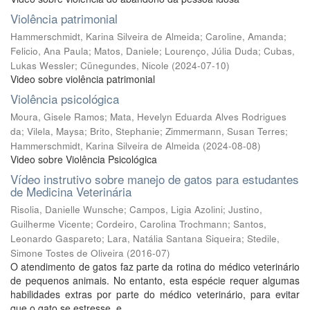
Violência patrimonial
Hammerschmidt, Karina Silveira de Almeida
;
Caroline, Amanda
;
Felicio, Ana Paula
;
Matos, Daniele
;
Lourenço, Júlia Duda
;
Cubas,
Lukas Wessler
;
Cünegundes, Nicole
(
2024-07-10
)
Video sobre violência patrimonial
Violência psicológica
Moura, Gisele Ramos
;
Mata, Hevelyn Eduarda Alves Rodrigues
da
;
Vilela, Maysa
;
Brito, Stephanie
;
Zimmermann, Susan Terres
;
Hammerschmidt, Karina Silveira de Almeida
(
2024-08-08
)
Video sobre Violência Psicológica
Vídeo instrutivo sobre manejo de gatos para estudantes
de Medicina Veterinária
Risolia, Danielle Wunsche
;
Campos, Ligia Azolini
;
Justino,
Guilherme Vicente
;
Cordeiro, Carolina Trochmann
;
Santos,
Leonardo Gaspareto
;
Lara, Natália Santana Siqueira
;
Stedile,
Simone Tostes de Oliveira
(
2016-07
)
O atendimento de gatos faz parte da rotina do médico veterinário
de pequenos animais. No entanto, esta espécie requer algumas
habilidades extras por parte do médico veterinário, para evitar
que o gato se estresse, e ...