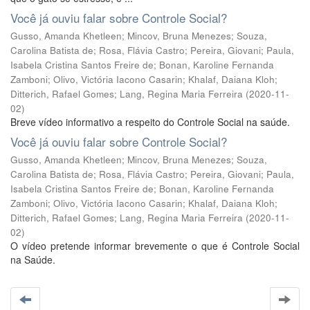
Você já ouviu falar sobre Controle Social?
Gusso, Amanda Khetleen
;
Mincov, Bruna Menezes
;
Souza,
Carolina Batista de
;
Rosa, Flávia Castro
;
Pereira, Giovani
;
Paula,
Isabela Cristina Santos Freire de
;
Bonan, Karoline Fernanda
Zamboni
;
Olivo, Victória Iacono Casarin
;
Khalaf, Daiana Kloh
;
Ditterich, Rafael Gomes
;
Lang, Regina Maria Ferreira
(
2020-11-
02
)
Breve vídeo informativo a respeito do Controle Social na saúde.
Você já ouviu falar sobre Controle Social?
Gusso, Amanda Khetleen
;
Mincov, Bruna Menezes
;
Souza,
Carolina Batista de
;
Rosa, Flávia Castro
;
Pereira, Giovani
;
Paula,
Isabela Cristina Santos Freire de
;
Bonan, Karoline Fernanda
Zamboni
;
Olivo, Victória Iacono Casarin
;
Khalaf, Daiana Kloh
;
Ditterich, Rafael Gomes
;
Lang, Regina Maria Ferreira
(
2020-11-
02
)
O vídeo pretende informar brevemente o que é Controle Social
na Saúde.