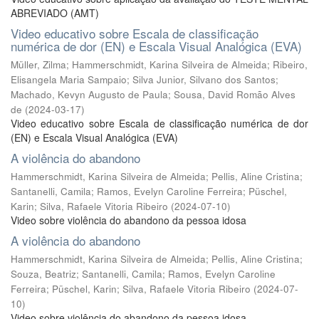
ABREVIADO (AMT)
Video educativo sobre Escala de classificação
numérica de dor (EN) e Escala Visual Analógica (EVA)
Müller, Zilma
;
Hammerschmidt, Karina Silveira de Almeida
;
Ribeiro,
Elisangela Maria Sampaio
;
Silva Junior, Silvano dos Santos
;
Machado, Kevyn Augusto de Paula
;
Sousa, David Romão Alves
de
(
2024-03-17
)
Video educativo sobre Escala de classificação numérica de dor
(EN) e Escala Visual Analógica (EVA)
A violência do abandono
Hammerschmidt, Karina Silveira de Almeida
;
Pellis, Aline Cristina
;
Santanelli, Camila
;
Ramos, Evelyn Caroline Ferreira
;
Püschel,
Karin
;
Silva, Rafaele Vitoria Ribeiro
(
2024-07-10
)
Video sobre violência do abandono da pessoa idosa
A violência do abandono
Hammerschmidt, Karina Silveira de Almeida
;
Pellis, Aline Cristina
;
Souza, Beatriz
;
Santanelli, Camila
;
Ramos, Evelyn Caroline
Ferreira
;
Püschel, Karin
;
Silva, Rafaele Vitoria Ribeiro
(
2024-07-
10
)
Video sobre violência do abandono da pessoa idosa