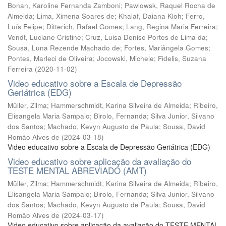
Bonan, Karoline Fernanda Zamboni
;
Pawlowsk, Raquel Rocha de
Almeida
;
Lima, Ximena Soares de
;
Khalaf, Daiana Kloh
;
Ferro,
Luís Felipe
;
Ditterich, Rafael Gomes
;
Lang, Regina Maria Ferreira
;
Vendt, Luciane Cristine
;
Cruz, Luisa Denise Portes de Lima da
;
Sousa, Luna Rezende Machado de
;
Fortes, Mariângela Gomes
;
Pontes, Marleci de Oliveira
;
Jocowski, Michele
;
Fidelis, Suzana
Ferreira
(
2020-11-02
)
Video educativo sobre a Escala de Depressão
Geriátrica (EDG)
Müller, Zilma
;
Hammerschmidt, Karina Silveira de Almeida
;
Ribeiro,
Elisangela Maria Sampaio
;
Birolo, Fernanda
;
Silva Junior, Silvano
dos Santos
;
Machado, Kevyn Augusto de Paula
;
Sousa, David
Romão Alves de
(
2024-03-18
)
Video educativo sobre a Escala de Depressão Geriátrica (EDG)
Video educativo sobre aplicação da avaliação do
TESTE MENTAL ABREVIADO (AMT)
Müller, Zilma
;
Hammerschmidt, Karina Silveira de Almeida
;
Ribeiro,
Elisangela Maria Sampaio
;
Birolo, Fernanda
;
Silva Junior, Silvano
dos Santos
;
Machado, Kevyn Augusto de Paula
;
Sousa, David
Romão Alves de
(
2024-03-17
)
Video educativo sobre aplicação da avaliação do TESTE MENTAL