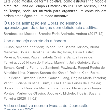
Este vídeo mostra, de forma objetiva, como estruturar no Moodle
o recurso Linha do Tempo (Timeline) do H5P. Este recurso, Linha
do Tempo, pode ser utilizada para organizar um conteúdo em
ordem cronológica de um modo interativo.
O uso da animação em Libras no ensino e
aprendizagem de crianças com deficiência auditiva
Barabasz de Macedo, Brenda
;
Faria Andrade, Andrea
(
2017-12
)
Uso e manejo correto da máscara
Gusso, Amanda Khetleen
;
Toledo, Ana Beatriz
;
Mincov, Bruna
Menezes
;
Souza, Carolina Batista de
;
Rosa, Flávia Castro
;
Pereira, Giovani
;
Paula, Isabela Cristina Santos Freire de
;
Ferreira, José Nilson de Freitas
;
Marchini, Julia Gabriela Santi
;
Bonan, Karoline Fernanda Zamboni
;
Pawlowsk, Raquel Rocha de
Almeida
;
Lima, Ximena Soares de
;
Khalaf, Daiana Kloh
;
Ferro,
Luís Felipe
;
Ditterich, Rafael Gomes
;
Lang, Regina Maria Ferreira
;
Vendt, Luciane Cristine
;
Cruz, Luisa Denise Portes de Lima da
;
Sousa, Luna Rezende Machado de
;
Fortes, Mariângela Gomes
;
Pontes, Marleci de Oliveira
;
Jocowski, Michele
;
Fidelis, Suzana
Ferreira
(
2020-11-02
)
Video educativo sobre a Escala de Depressão
Geriátrica (EDG)