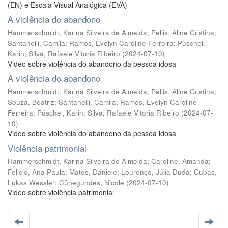
(EN) e Escala Visual Analógica (EVA)
A violência do abandono
Hammerschmidt, Karina Silveira de Almeida
;
Pellis, Aline Cristina
;
Santanelli, Camila
;
Ramos, Evelyn Caroline Ferreira
;
Püschel,
Karin
;
Silva, Rafaele Vitoria Ribeiro
(
2024-07-10
)
Video sobre violência do abandono da pessoa idosa
A violência do abandono
Hammerschmidt, Karina Silveira de Almeida
;
Pellis, Aline Cristina
;
Souza, Beatriz
;
Santanelli, Camila
;
Ramos, Evelyn Caroline
Ferreira
;
Püschel, Karin
;
Silva, Rafaele Vitoria Ribeiro
(
2024-07-
10
)
Video sobre violência do abandono da pessoa idosa
Violência patrimonial
Hammerschmidt, Karina Silveira de Almeida
;
Caroline, Amanda
;
Felicio, Ana Paula
;
Matos, Daniele
;
Lourenço, Júlia Duda
;
Cubas,
Lukas Wessler
;
Cünegundes, Nicole
(
2024-07-10
)
Video sobre violência patrimonial