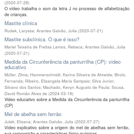
(
2020-07-28
)
O vídeo trabalha o som da letra J no processo de alfabetização
de crianças.
Mastite clínica
Rudek, Laryssa
;
Arantes Galvão, Julia
(
2020-07-21
)
Mastite subclínica. O que é isso?
Mariel Teixeira de Freitas Lemos, Rebeca
;
Arantes Galvão, Julia
(
2020-07-21
)
Medida da Circunferência da panturrilha (CP): video
educativo
Müller, Zilma
;
Hammerschmidt, Karina Silveira de Almeida
;
Birolo,
Fernanda
;
Ribeiro, Elisangela Maria Sampaio
;
Silva Junior,
Silvano dos Santos
;
Machado, Kevyn Augusto de Paula
;
Sousa,
David Romão Alves de
(
2024-03-18
)
Video educativo sobre a Medida da Circunferência da panturrilha
(CP)
Mel de abelha sem ferrão
Julek, Elisana
;
Arantes Galvão, Julia
(
2022-07-27
)
Vídeo explicativo sobre a origem do mel de abelhas sem ferrão,
sua composição e características físico químicas.