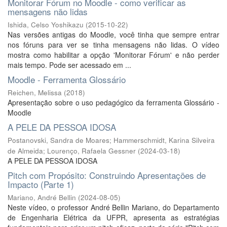
Monitorar Fórum no Moodle - como verificar as
mensagens não lidas
Ishida, Celso Yoshikazu
(
2015-10-22
)
Nas versões antigas do Moodle, você tinha que sempre entrar
nos fóruns para ver se tinha mensagens não lidas. O vídeo
mostra como habilitar a opção 'Monitorar Fórum' e não perder
mais tempo. Pode ser acessado em ...
Moodle - Ferramenta Glossário
Reichen, Melissa
(
2018
)
Apresentação sobre o uso pedagógico da ferramenta Glossário -
Moodle
A PELE DA PESSOA IDOSA
Postanovski, Sandra de Moares
;
Hammerschmidt, Karina Silveira
de Almeida
;
Lourenço, Rafaela Gessner
(
2024-03-18
)
A PELE DA PESSOA IDOSA
Pitch com Propósito: Construindo Apresentações de
Impacto (Parte 1)
Mariano, André Bellin
(
2024-08-05
)
Neste vídeo, o professor André Bellin Mariano, do Departamento
de Engenharia Elétrica da UFPR, apresenta as estratégias