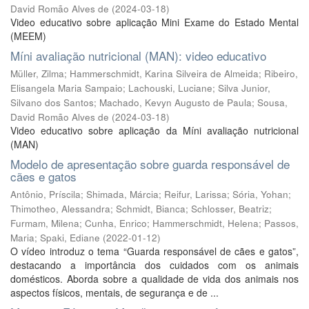
David Romão Alves de
(
2024-03-18
)
Video educativo sobre aplicação Mini Exame do Estado Mental
(MEEM)
Míni avaliação nutricional (MAN): video educativo
Müller, Zilma
;
Hammerschmidt, Karina Silveira de Almeida
;
Ribeiro,
Elisangela Maria Sampaio
;
Lachouski, Luciane
;
Silva Junior,
Silvano dos Santos
;
Machado, Kevyn Augusto de Paula
;
Sousa,
David Romão Alves de
(
2024-03-18
)
Video educativo sobre aplicação da Míni avaliação nutricional
(MAN)
Modelo de apresentação sobre guarda responsável de
cães e gatos
Antônio, Príscila
;
Shimada, Márcia
;
Reifur, Larissa
;
Sória, Yohan
;
Thimotheo, Alessandra
;
Schmidt, Bianca
;
Schlosser, Beatriz
;
Furmam, Milena
;
Cunha, Enrico
;
Hammerschmidt, Helena
;
Passos,
Maria
;
Spaki, Ediane
(
2022-01-12
)
O vídeo introduz o tema “Guarda responsável de cães e gatos”,
destacando a importância dos cuidados com os animais
domésticos. Aborda sobre a qualidade de vida dos animais nos
aspectos físicos, mentais, de segurança e de ...