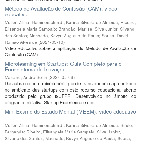
Método de Avaliação de Confusão (CAM): video
educativo
Müller, Zilma
;
Hammerschmidt, Karina Silveira de Almeida
;
Ribeiro,
Elisangela Maria Sampaio
;
Brandão, Marlise
;
Silva Junior, Silvano
dos Santos
;
Machado, Kevyn Augusto de Paula
;
Sousa, David
Romão Alves de
(
2024-03-18
)
Video educativo sobre a aplicação do Método de Avaliação de
Confusão (CAM)
Microlearning em Startups: Guia Completo para o
Ecossistema de Inovação
Mariano, André Bellin
(
2024-05-08
)
Descubra como o microlearning pode transformar o aprendizado
no ambiente das startups com este recurso educacional aberto
produzido pelo grupo i9UFPR. Desenvolvido no âmbito do
programa Iniciativa Startup Experience e dos ...
Mini Exame do Estado Mental (MEEM): video educativo
Müller, Zilma
;
Hammerschmidt, Karina Silveira de Almeida
;
Birolo,
Fernanda
;
Ribeiro, Elisangela Maria Sampaio
;
Silva Junior,
Silvano dos Santos
;
Machado, Kevyn Augusto de Paula
;
Sousa,