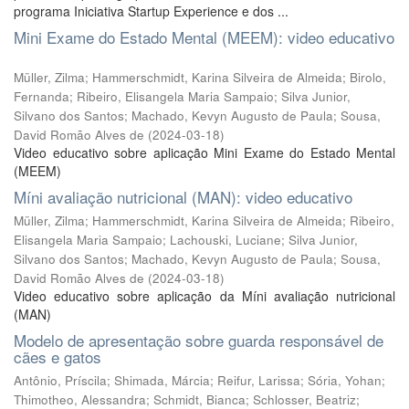
programa Iniciativa Startup Experience e dos ...
Mini Exame do Estado Mental (MEEM): video educativo
Müller, Zilma
;
Hammerschmidt, Karina Silveira de Almeida
;
Birolo,
Fernanda
;
Ribeiro, Elisangela Maria Sampaio
;
Silva Junior,
Silvano dos Santos
;
Machado, Kevyn Augusto de Paula
;
Sousa,
David Romão Alves de
(
2024-03-18
)
Video educativo sobre aplicação Mini Exame do Estado Mental
(MEEM)
Míni avaliação nutricional (MAN): video educativo
Müller, Zilma
;
Hammerschmidt, Karina Silveira de Almeida
;
Ribeiro,
Elisangela Maria Sampaio
;
Lachouski, Luciane
;
Silva Junior,
Silvano dos Santos
;
Machado, Kevyn Augusto de Paula
;
Sousa,
David Romão Alves de
(
2024-03-18
)
Video educativo sobre aplicação da Míni avaliação nutricional
(MAN)
Modelo de apresentação sobre guarda responsável de
cães e gatos
Antônio, Príscila
;
Shimada, Márcia
;
Reifur, Larissa
;
Sória, Yohan
;
Thimotheo, Alessandra
;
Schmidt, Bianca
;
Schlosser, Beatriz
;