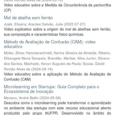
Video educativo sobre a Medida da Circunferência da panturrilha
(CP)
Mel de abelha sem ferrão
Julek, Elisana
;
Arantes Galvão, Julia
(
2022-07-27
)
Vídeo explicativo sobre a origem do mel de abelhas sem ferrão,
sua composição e características físico químicas.
Método de Avaliação de Confusão (CAM): video
educativo
Müller, Zilma
;
Hammerschmidt, Karina Silveira de Almeida
;
Ribeiro,
Elisangela Maria Sampaio
;
Brandão, Marlise
;
Silva Junior, Silvano
dos Santos
;
Machado, Kevyn Augusto de Paula
;
Sousa, David
Romão Alves de
(
2024-03-18
)
Video educativo sobre a aplicação do Método de Avaliação de
Confusão (CAM)
Microlearning em Startups: Guia Completo para o
Ecossistema de Inovação
Mariano, André Bellin
(
2024-05-08
)
Descubra como o microlearning pode transformar o aprendizado
no ambiente das startups com este recurso educacional aberto
produzido pelo grupo i9UFPR. Desenvolvido no âmbito do