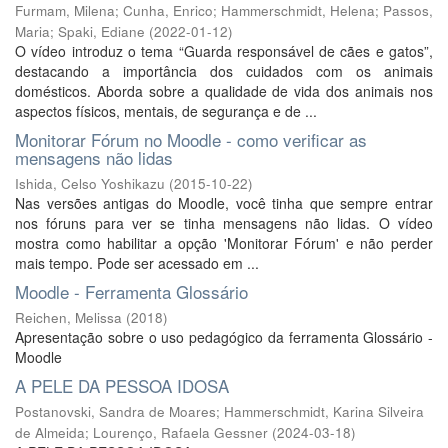
Furmam, Milena
;
Cunha, Enrico
;
Hammerschmidt, Helena
;
Passos,
Maria
;
Spaki, Ediane
(
2022-01-12
)
O vídeo introduz o tema “Guarda responsável de cães e gatos”,
destacando a importância dos cuidados com os animais
domésticos. Aborda sobre a qualidade de vida dos animais nos
aspectos físicos, mentais, de segurança e de ...
Monitorar Fórum no Moodle - como verificar as
mensagens não lidas
Ishida, Celso Yoshikazu
(
2015-10-22
)
Nas versões antigas do Moodle, você tinha que sempre entrar
nos fóruns para ver se tinha mensagens não lidas. O vídeo
mostra como habilitar a opção 'Monitorar Fórum' e não perder
mais tempo. Pode ser acessado em ...
Moodle - Ferramenta Glossário
Reichen, Melissa
(
2018
)
Apresentação sobre o uso pedagógico da ferramenta Glossário -
Moodle
A PELE DA PESSOA IDOSA
Postanovski, Sandra de Moares
;
Hammerschmidt, Karina Silveira
de Almeida
;
Lourenço, Rafaela Gessner
(
2024-03-18
)