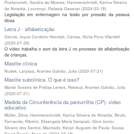
Postanovski, Sandra de Moares
;
Hammerschmidt, Karina Silveira
de Almeida
;
Lourenço, Rafaela Gessner
(
2024-03-18
)
Legislação em enfermagem na lesão por pressão da pessoa
idosa
Letra J - alfabetização
Garcia, Joyce Cordeiro Heindyk
;
Camas, Núria Pons Vilardell
(
2020-07-28
)
O vídeo trabalha o som da letra J no processo de alfabetização
de crianças.
Mastite clínica
Rudek, Laryssa
;
Arantes Galvão, Julia
(
2020-07-21
)
Mastite subclínica. O que é isso?
Mariel Teixeira de Freitas Lemos, Rebeca
;
Arantes Galvão, Julia
(
2020-07-21
)
Medida da Circunferência da panturrilha (CP): video
educativo
Müller, Zilma
;
Hammerschmidt, Karina Silveira de Almeida
;
Birolo,
Fernanda
;
Ribeiro, Elisangela Maria Sampaio
;
Silva Junior,
Silvano dos Santos
;
Machado, Kevyn Augusto de Paula
;
Sousa,
David Romão Alves de
(
2024-03-18
)