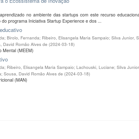
ra o Ecossistema de Inovação
aprendizado no ambiente das startups com este recurso educaciona
do programa Iniciativa Startup Experience e dos ...
educativo
ida
;
Birolo, Fernanda
;
Ribeiro, Elisangela Maria Sampaio
;
Silva Junior, 
, David Romão Alves de
(
2024-03-18
)
do Mental (MEEM)
tivo
ida
;
Ribeiro, Elisangela Maria Sampaio
;
Lachouski, Luciane
;
Silva Junior
a
;
Sousa, David Romão Alves de
(
2024-03-18
)
ricional (MAN)