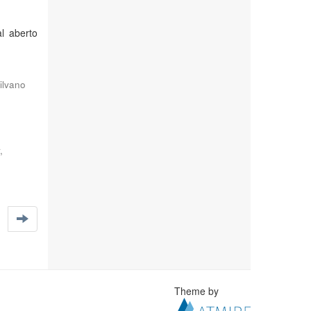
l aberto
Silvano
,
Theme by