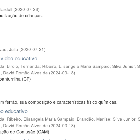
ardell
(
2020-07-28
)
betização de crianças.
vão, Julia
(
2020-07-21
)
 video educativo
ida
;
Birolo, Fernanda
;
Ribeiro, Elisangela Maria Sampaio
;
Silva Junior, 
, David Romão Alves de
(
2024-03-18
)
panturrilha (CP)
m ferrão, sua composição e características físico químicas.
o educativo
ida
;
Ribeiro, Elisangela Maria Sampaio
;
Brandão, Marlise
;
Silva Junior, 
, David Romão Alves de
(
2024-03-18
)
liação de Confusão (CAM)