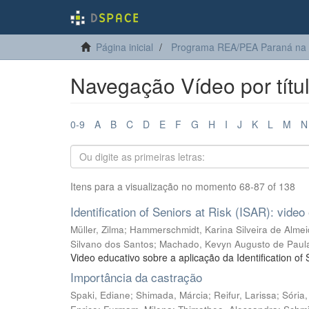
Página inicial
Programa REA/PEA Paraná na
Navegação Vídeo por títu
0-9
A
B
C
D
E
F
G
H
I
J
K
L
M
N
Itens para a visualização no momento 68-87 of 138
Identification of Seniors at Risk (ISAR): video
Müller, Zilma
;
Hammerschmidt, Karina Silveira de Alme
Silvano dos Santos
;
Machado, Kevyn Augusto de Paul
Video educativo sobre a aplicação da Identification of
Importância da castração
Spaki, Ediane
;
Shimada, Márcia
;
Reifur, Larissa
;
Sória