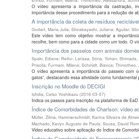
Enrico
;
Furmam, Milena
;
Thimotheo, Alessandra
;
Schmi
O vídeo apresenta a importância da castração, i
importância desse procedimento para a redução de ab
A importância da coleta de resíduos reciclávei
Godart, Maria Julia
;
Shirabayashi, Juliana
;
Aguilar, Si
Este vídeo tem como objetivo mostrar a importânci
recolhe, bem como para a cidade como um todo. O víde
Importância dos passeios com animais domés
Spaki, Ediane
;
Reifur, Larissa
;
Sória, Yohan
;
Shimada, 
Priscila
;
Furmam, Milena
;
Schmidt, Bianca
;
Thimotheo, 
O vídeo apresenta a importância do passeio com o
gatos”, destacando essa atividade como fundamental p
Inscrição no Moodle do DECIGI
Ishdia, Celso Yoshikazu
(
2016-03-07
)
Indica os passos para inscrição na plataforma de EaD
Índice de Comorbidades de Charlson: video e
Müller, Zilma
;
Hammerschmidt, Karina Silveira de Alme
Machado, Kevyn Augusto de Paula
;
Sousa, David Rom
Video educativo sobre aplicação do Índice de Comorb
Índice de Complexidade da Farmacoterapia (I