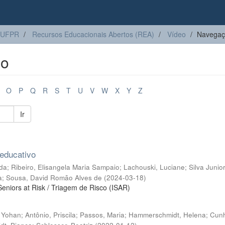
 UFPR
Recursos Educacionais Abertos (REA)
Vídeo
Navegaçã
lo
O
P
Q
R
S
T
U
V
W
X
Y
Z
Ir
 educativo
ida
;
Ribeiro, Elisangela Maria Sampaio
;
Lachouski, Luciane
;
Silva Junior
a
;
Sousa, David Romão Alves de
(
2024-03-18
)
 Seniors at Risk / Triagem de Risco (ISAR)
, Yohan
;
Antônio, Priscila
;
Passos, Maria
;
Hammerschmidt, Helena
;
Cun