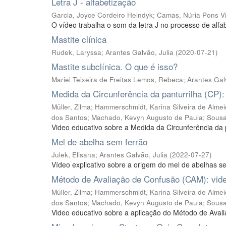
Letra J - alfabetização
Garcia, Joyce Cordeiro Heindyk
;
Camas, Núria Pons Vil
O vídeo trabalha o som da letra J no processo de alfa
Mastite clínica
Rudek, Laryssa
;
Arantes Galvão, Julia
(
2020-07-21
)
Mastite subclínica. O que é isso?
Mariel Teixeira de Freitas Lemos, Rebeca
;
Arantes Gal
Medida da Circunferência da panturrilha (CP):
Müller, Zilma
;
Hammerschmidt, Karina Silveira de Alme
dos Santos
;
Machado, Kevyn Augusto de Paula
;
Sousa
Video educativo sobre a Medida da Circunferência da 
Mel de abelha sem ferrão
Julek, Elisana
;
Arantes Galvão, Julia
(
2022-07-27
)
Vídeo explicativo sobre a origem do mel de abelhas se
Método de Avaliação de Confusão (CAM): vide
Müller, Zilma
;
Hammerschmidt, Karina Silveira de Alme
dos Santos
;
Machado, Kevyn Augusto de Paula
;
Sousa
Video educativo sobre a aplicação do Método de Ava