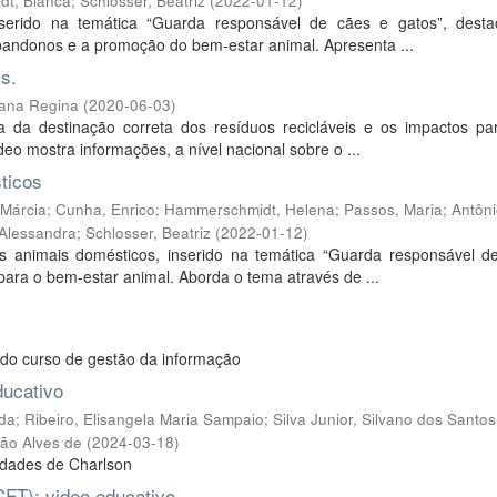
dt, Bianca
;
Schlosser, Beatriz
(
2022-01-12
)
nserido na temática “Guarda responsável de cães e gatos”, dest
andonos e a promoção do bem-estar animal. Apresenta ...
s.
lvana Regina
(
2020-06-03
)
a da destinação correta dos resíduos recicláveis e os impactos p
o mostra informações, a nível nacional sobre o ...
ticos
Márcia
;
Cunha, Enrico
;
Hammerschmidt, Helena
;
Passos, Maria
;
Antôni
Alessandra
;
Schlosser, Beatriz
(
2022-01-12
)
s animais domésticos, inserido na temática “Guarda responsável d
ara o bem-estar animal. Aborda o tema através de ...
 do curso de gestão da informação
ducativo
ida
;
Ribeiro, Elisangela Maria Sampaio
;
Silva Junior, Silvano dos Santos
ão Alves de
(
2024-03-18
)
idades de Charlson
CFT): video educativo