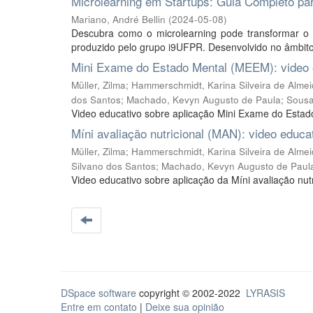
Microlearning em Startups: Guia Completo pa
Mariano, André Bellin
(
2024-05-08
)
Descubra como o microlearning pode transformar o 
produzido pelo grupo i9UFPR. Desenvolvido no âmbito 
Mini Exame do Estado Mental (MEEM): video 
Müller, Zilma
;
Hammerschmidt, Karina Silveira de Alme
dos Santos
;
Machado, Kevyn Augusto de Paula
;
Sousa
Video educativo sobre aplicação Mini Exame do Esta
Míni avaliação nutricional (MAN): video educa
Müller, Zilma
;
Hammerschmidt, Karina Silveira de Alme
Silvano dos Santos
;
Machado, Kevyn Augusto de Paul
Video educativo sobre aplicação da Míni avaliação nut
DSpace software
copyright © 2002-2022
LYRASIS
Entre em contato
|
Deixe sua opinião