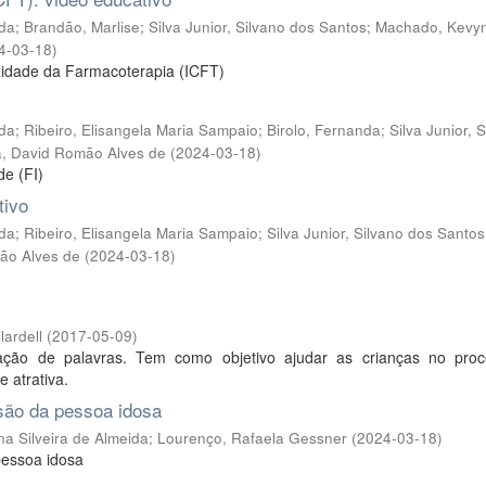
ida
;
Brandão, Marlise
;
Silva Junior, Silvano dos Santos
;
Machado, Kevy
4-03-18
)
xidade da Farmacoterapia (ICFT)
ida
;
Ribeiro, Elisangela Maria Sampaio
;
Birolo, Fernanda
;
Silva Junior, 
, David Romão Alves de
(
2024-03-18
)
de (FI)
tivo
ida
;
Ribeiro, Elisangela Maria Sampaio
;
Silva Junior, Silvano dos Santos
ão Alves de
(
2024-03-18
)
ardell
(
2017-05-09
)
ação de palavras. Tem como objetivo ajudar as crianças no pro
 atrativa.
são da pessoa idosa
a Silveira de Almeida
;
Lourenço, Rafaela Gessner
(
2024-03-18
)
pessoa idosa