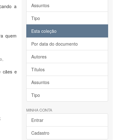
Assuntos
acando a
Tipo
Esta coleção
ara quem
Por data do documento
Autores
o,
Títulos
e cães e
Assuntos
Tipo
MINHA CONTA
;
Entrar
Cadastro