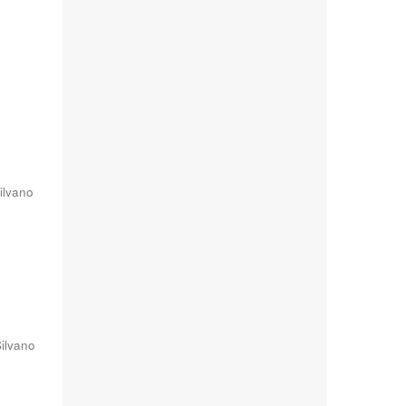
Silvano
Silvano