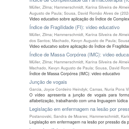
Müller, Zilma
;
Hammerschmidt, Karina Silveira de Alme
Augusto de Paula
;
Sousa, David Romão Alves de
(
202
Video educativo sobre aplicação do Índice de Comple
Índice de Fragilidade (FI): video educativo
Müller, Zilma
;
Hammerschmidt, Karina Silveira de Alme
dos Santos
;
Machado, Kevyn Augusto de Paula
;
Sousa
Video educatvo sobre aplicação do Índice de Fragilida
Índice de Massa Corpórea (IMC): video educa
Müller, Zilma
;
Hammerschmidt, Karina Silveira de Alme
Machado, Kevyn Augusto de Paula
;
Sousa, David Rom
Índice de Massa Corpórea (IMC): video educativo
Junção de vogais
Garcia, Joyce Cordeiro Heindyk
;
Camas, Nuria Pons Vil
O vídeo apresenta a junção de vogais para form
alfabetização, trabalhando com uma linguagem lúdica e
Legislação em enfermagem na lesão por pres
Postanovski, Sandra de Moares
;
Hammerschmidt, Karin
Legislação em enfermagem na lesão por pressão da 