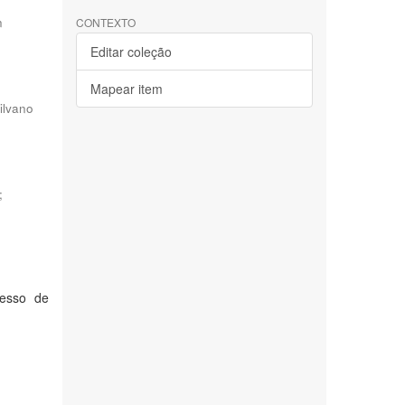
n
CONTEXTO
Editar coleção
Mapear item
Silvano
;
cesso de