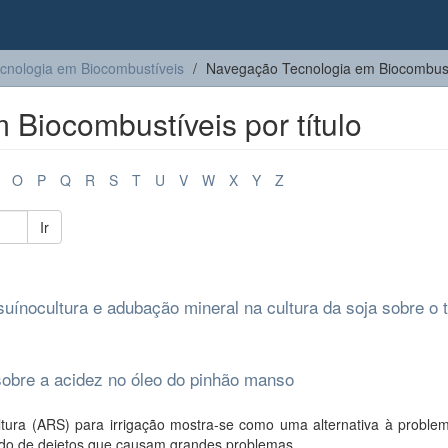
cnologia em Biocombustíveis
Navegação Tecnologia em Biocombustív
Biocombustíveis por título
O
P
Q
R
S
T
U
V
W
X
Y
Z
Ir
suínocultura e adubação mineral na cultura da soja sobre o 
 sobre a acidez no óleo do pinhão manso
ltura (ARS) para irrigação mostra-se como uma alternativa à problem
ado de dejetos que causam grandes problemas ...