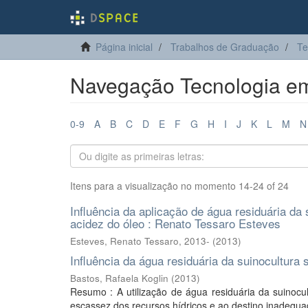
Página inicial
Trabalhos de Graduação
Te
Navegação Tecnologia em 
0-9
A
B
C
D
E
F
G
H
I
J
K
L
M
N
Itens para a visualização no momento 14-24 of 24
Influência da aplicação de água residuária da 
acidez do óleo : Renato Tessaro Esteves
Esteves, Renato Tessaro, 2013-
(
2013
)
Influência da água residuária da suinocultura
Bastos, Rafaela Koglin
(
2013
)
Resumo : A utilização de água residuária da suinocu
escassez dos recursos hídricos e ao destino inadequ