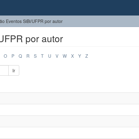
o Eventos SiBi/UFPR por autor
UFPR por autor
O
P
Q
R
S
T
U
V
W
X
Y
Z
Ir