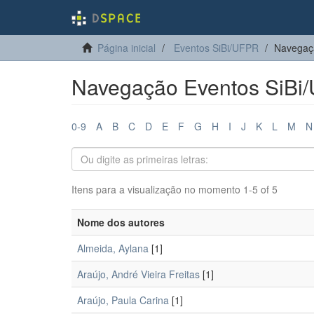
Página inicial
Eventos SiBi/UFPR
Navegaçã
Navegação Eventos SiBi/
0-9
A
B
C
D
E
F
G
H
I
J
K
L
M
N
Itens para a visualização no momento 1-5 of 5
Nome dos autores
Almeida, Aylana
[1]
Araújo, André Vieira Freitas
[1]
Araújo, Paula Carina
[1]