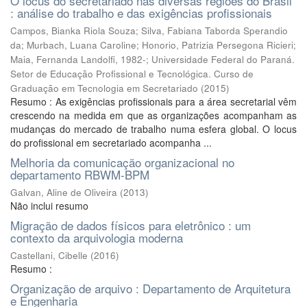
O locus do secretariado nas diversas regiões do Brasil
: análise do trabalho e das exigências profissionais
Campos, Bianka Riola Souza; Silva, Fabiana Taborda Sperandio
da; Murbach, Luana Caroline; Honorio, Patrizia Persegona Ricieri;
Maia, Fernanda Landolfi, 1982-; Universidade Federal do Paraná.
Setor de Educação Profissional e Tecnológica. Curso de
Graduação em Tecnologia em Secretariado
(
2015
)
Resumo : As exigências profissionais para a área secretarial vêm
crescendo na medida em que as organizações acompanham as
mudanças do mercado de trabalho numa esfera global. O locus
do profissional em secretariado acompanha ...
Melhoria da comunicação organizacional no
departamento RBWM-BPM
Galvan, Aline de Oliveira
(
2013
)
Não inclui resumo
Migração de dados físicos para eletrônico : um
contexto da arquivologia moderna
Castellani, Cibelle
(
2016
)
Resumo :
Organização de arquivo : Departamento de Arquitetura
e Engenharia