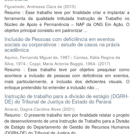
Figueiredo, Andressa Clara de
(
2015
)
Resumo : Esse trabalho teve por finalidade criar e implantar a
ferramenta da qualidade intitulada Instrução de Trabalho no
Núcleo de Apoio e Permanência – NAP da ONG Em Ação. O
objetivo principal consistiu em padronizar ...
Inclusão de Pessoas com deficiência em eventos
sociais ou corporativos : estudo de casos na práxis
acadêmica
Aquino, Fernanda Miguel de, 1987-
;
Camisa, Kátia Regina da
Silva, 1974-
;
Coppi, Maria Antonia Baggio, 1964-
(
2017
)
Resumo : Esse trabalho teve por objetivo pesquisar como
acontece a inclusão de pessoas com deficiência em eventos,
mais particularmente, a inclusão dos deficientes visuais. O
enfoque pretendido foi entender a inclusão não ...
Instrução de trabalho para a divisão de estágio (DGRH-
DE) do Tribunal de Justiça do Estado do Paraná
Amaral, Dagna Caroline Alves
(
2021
)
Resumo : O presente trabalho tem por finalidade relatar o projeto
de desenvolvimento de uma Instrução de Trabalho para a Divisão
de Estágio do Departamento de Gestão de Recursos Humanos
(DGRH-DE) do Tribunal de Justiça do ...