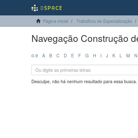
Página inicial
Trabalhos de Especialização
Navegação Construção de 
0-9
A
B
C
D
E
F
G
H
I
J
K
L
M
N
Desculpe, não há nenhum resultado para essa busca.