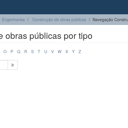
Engenharias
Construção de obras públicas
Navegação Construç
obras públicas por tipo
O
P
Q
R
S
T
U
V
W
X
Y
Z
Ir