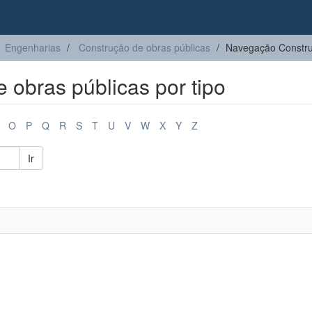
Engenharias
Construção de obras públicas
Navegação Construç
obras públicas por tipo
O
P
Q
R
S
T
U
V
W
X
Y
Z
Ir