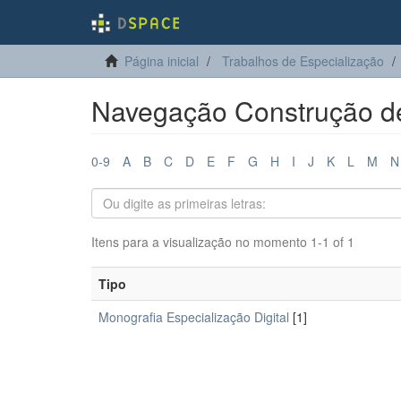
Página inicial
Trabalhos de Especialização
Navegação Construção de 
0-9
A
B
C
D
E
F
G
H
I
J
K
L
M
N
Itens para a visualização no momento 1-1 of 1
Tipo
Monografia Especialização Digital
[1]