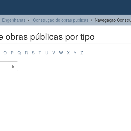
Engenharias
Construção de obras públicas
Navegação Construç
obras públicas por tipo
O
P
Q
R
S
T
U
V
W
X
Y
Z
Ir