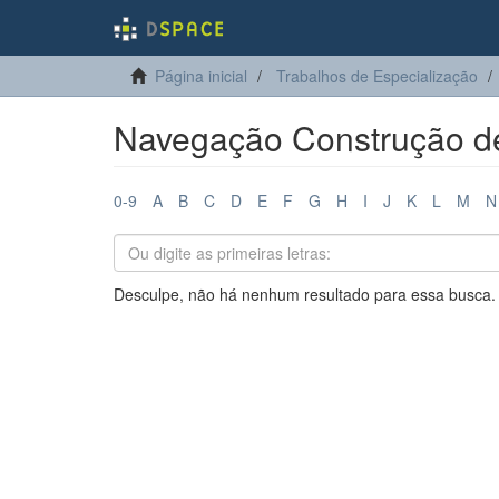
Página inicial
Trabalhos de Especialização
Navegação Construção de 
0-9
A
B
C
D
E
F
G
H
I
J
K
L
M
N
Desculpe, não há nenhum resultado para essa busca.