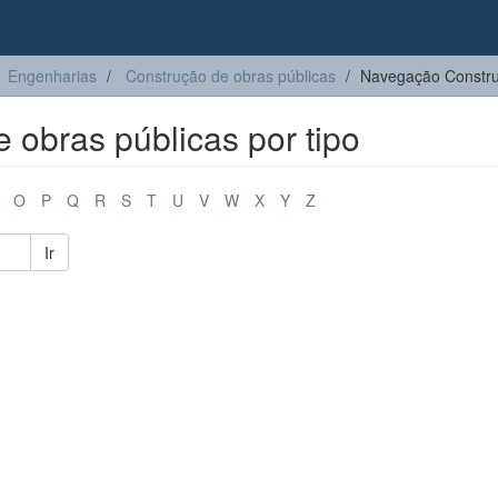
Engenharias
Construção de obras públicas
Navegação Construç
obras públicas por tipo
O
P
Q
R
S
T
U
V
W
X
Y
Z
Ir