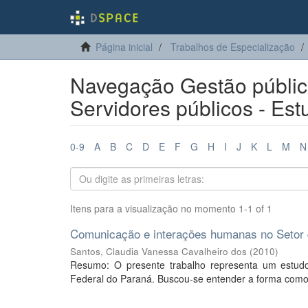
Página inicial
Trabalhos de Especialização
Navegação Gestão públic
Servidores públicos - Est
0-9
A
B
C
D
E
F
G
H
I
J
K
L
M
N
Itens para a visualização no momento 1-1 of 1
Comunicação e interações humanas no Setor d
Santos, Claudia Vanessa Cavalheiro dos
(
2010
)
Resumo: O presente trabalho representa um estud
Federal do Paraná. Buscou-se entender a forma como s