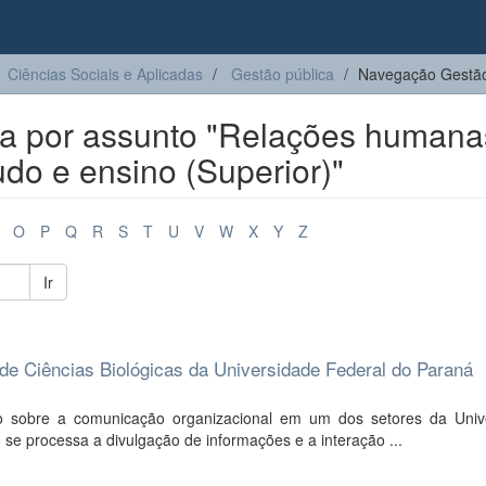
Ciências Sociais e Aplicadas
Gestão pública
Navegação Gestão
a por assunto "Relações humana
udo e ensino (Superior)"
O
P
Q
R
S
T
U
V
W
X
Y
Z
Ir
e Ciências Biológicas da Universidade Federal do Paraná
o sobre a comunicação organizacional em um dos setores da Univ
e processa a divulgação de informações e a interação ...