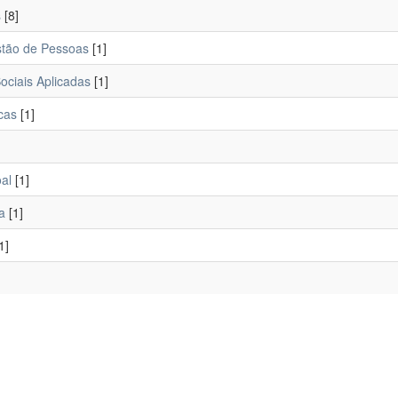
s
[8]
stão de Pessoas
[1]
ociais Aplicadas
[1]
cas
[1]
al
[1]
a
[1]
1]