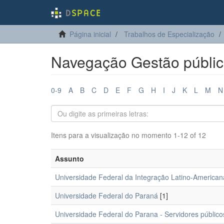
Página inicial
Trabalhos de Especialização
Navegação Gestão públic
0-9
A
B
C
D
E
F
G
H
I
J
K
L
M
N
Itens para a visualização no momento 1-12 of 12
Assunto
Universidade Federal da Integração Latino-American
Universidade Federal do Paraná
[1]
Universidade Federal do Parana - Servidores público