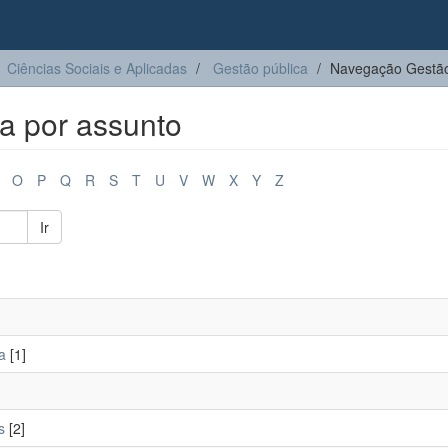
Ciências Sociais e Aplicadas
Gestão pública
Navegação Gestão
a por assunto
O
P
Q
R
S
T
U
V
W
X
Y
Z
Ir
a
[1]
s
[2]