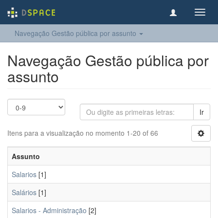
Toggl
navig
Navegação Gestão pública por assunto
Navegação Gestão pública por
assunto
Ir
Itens para a visualização no momento 1-20 of 66
Assunto
Salarios
[1]
Salários
[1]
Salarios - Administração
[2]