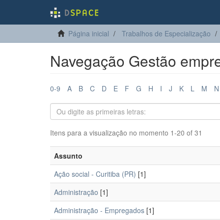
Página inicial
Trabalhos de Especialização
Navegação Gestão empres
0-9
A
B
C
D
E
F
G
H
I
J
K
L
M
N
Itens para a visualização no momento 1-20 of 31
Assunto
Ação social - Curitiba (PR)
[1]
Administração
[1]
Administração - Empregados
[1]