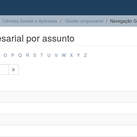
Ciências Sociais e Aplicadas
Gestão empresarial
Navegação Ge
arial por assunto
O
P
Q
R
S
T
U
V
W
X
Y
Z
Ir