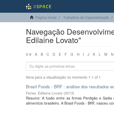
Página inicial
Trabalhos de Especialização
Navegação Desenvolvimen
Edilaine Lovato"
0-9
A
B
C
D
E
F
G
H
I
J
K
L
M
N
Itens para a visualização no momento 1-1 of 1
Brasil Foods - BRF : análise dos resultados 
Farias, Edilaine Lovato
(
2013
)
Resumo: A fusão entre as firmas Perdigão e Sadia 
alimentício brasileiro. A Brasil Foods - BRF, nasceu 