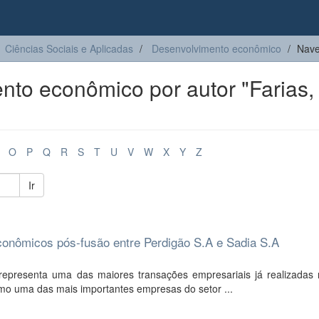
Ciências Sociais e Aplicadas
Desenvolvimento econômico
Nave
to econômico por autor "Farias,
O
P
Q
R
S
T
U
V
W
X
Y
Z
Ir
econômicos pós-fusão entre Perdigão S.A e Sadia S.A
representa uma das maiores transações empresariais já realizadas
como uma das mais importantes empresas do setor ...