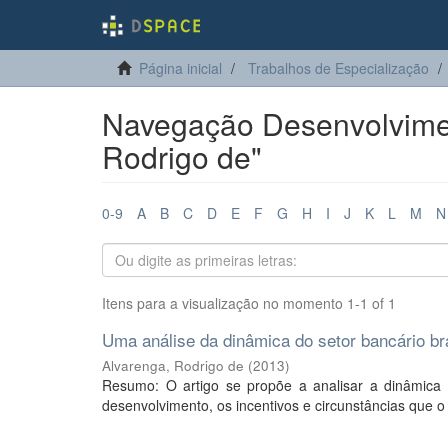
Página inicial
Trabalhos de Especialização
Navegação Desenvolvimen
Rodrigo de"
0-9
A
B
C
D
E
F
G
H
I
J
K
L
M
N
Itens para a visualização no momento 1-1 of 1
Uma análise da dinâmica do setor bancário bra
Alvarenga, Rodrigo de
(
2013
)
Resumo: O artigo se propõe a analisar a dinâmica 
desenvolvimento, os incentivos e circunstâncias que o