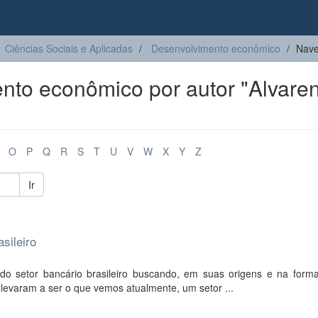
Ciências Sociais e Aplicadas
Desenvolvimento econômico
Nave
to econômico por autor "Alvare
O
P
Q
R
S
T
U
V
W
X
Y
Z
Ir
sileiro
do setor bancário brasileiro buscando, em suas origens e na form
 levaram a ser o que vemos atualmente, um setor ...