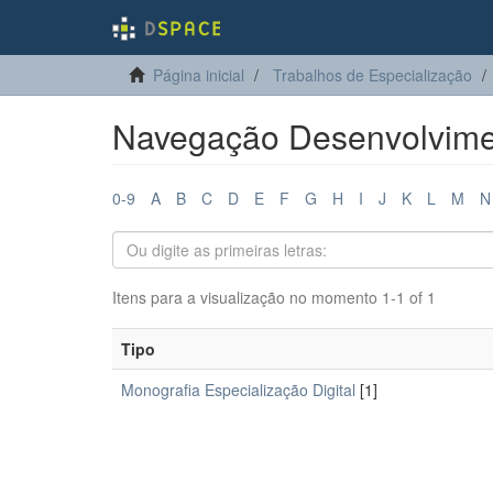
Página inicial
Trabalhos de Especialização
Navegação Desenvolvimen
0-9
A
B
C
D
E
F
G
H
I
J
K
L
M
N
Itens para a visualização no momento 1-1 of 1
Tipo
Monografia Especialização Digital
[1]