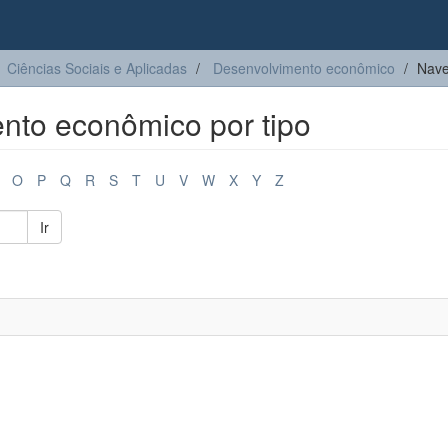
Ciências Sociais e Aplicadas
Desenvolvimento econômico
Nave
to econômico por tipo
O
P
Q
R
S
T
U
V
W
X
Y
Z
Ir