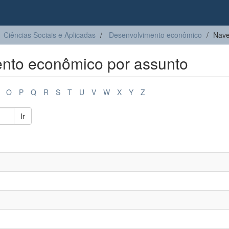
Ciências Sociais e Aplicadas
Desenvolvimento econômico
Nave
nto econômico por assunto
O
P
Q
R
S
T
U
V
W
X
Y
Z
Ir