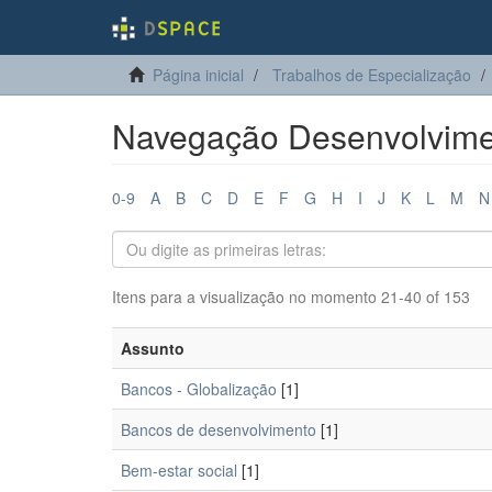
Página inicial
Trabalhos de Especialização
Navegação Desenvolvime
0-9
A
B
C
D
E
F
G
H
I
J
K
L
M
N
Itens para a visualização no momento 21-40 of 153
Assunto
Bancos - Globalização
[1]
Bancos de desenvolvimento
[1]
Bem-estar social
[1]