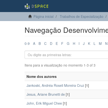
Página inicial
Trabalhos de Especialização
Navegação Desenvolvime
0-9
A
B
C
D
E
F
G
H
I
J
K
L
M
N
Itens para a visualização no momento 1-3 of 3
Nome dos autores
Jankoski, Andréa Roseli Moreira Cruz
[1]
Jesus, Ariane Brunetti de
[1]
John, Erik Miguel Chee
[1]