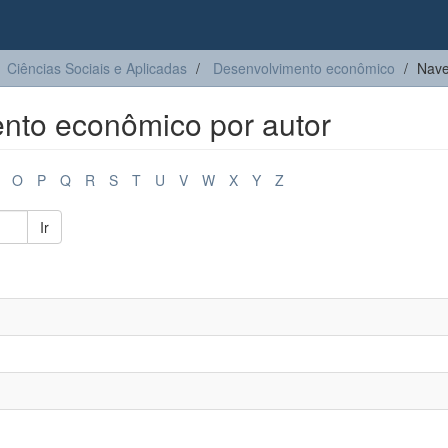
Ciências Sociais e Aplicadas
Desenvolvimento econômico
Nave
nto econômico por autor
O
P
Q
R
S
T
U
V
W
X
Y
Z
Ir