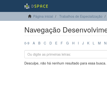
Página inicial
Trabalhos de Especialização
Navegação Desenvolvime
0-9
A
B
C
D
E
F
G
H
I
J
K
L
M
N
Desculpe, não há nenhum resultado para essa busca.