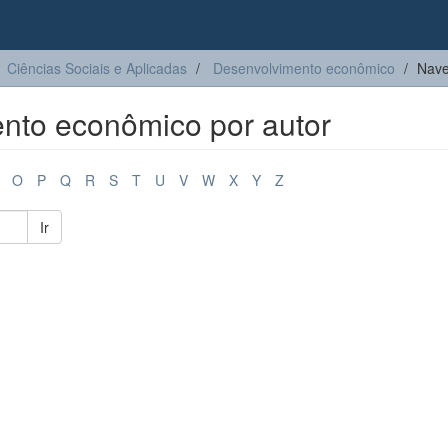
Ciências Sociais e Aplicadas
Desenvolvimento econômico
Nave
nto econômico por autor
O
P
Q
R
S
T
U
V
W
X
Y
Z
Ir